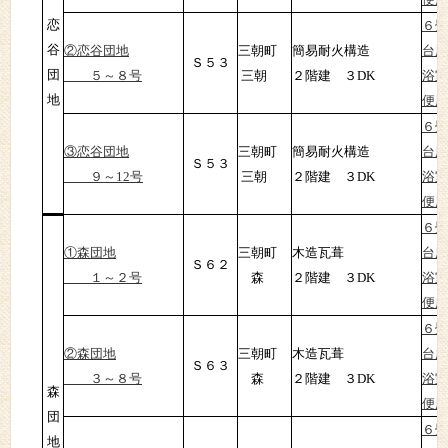
恋
６畳
谷
②恋谷団地
三朝町
簡易耐火構造
台所
Ｓ５３
団
５～８号
三朝
２階建 ３DK
浴室
地
便所
６畳
③恋谷団地
三朝町
簡易耐火構造
台所
Ｓ５３
９～12号
三朝
２階建 ３DK
浴室
便所
６畳
①森団地
三朝町
木造瓦葺
台所
Ｓ６２
１～２号
森
２階建 ３DK
浴室
便所
６畳
②森団地
三朝町
木造瓦葺
台所
Ｓ６３
３～８号
森
２階建 ３DK
浴室
森
便所
団
６畳
地