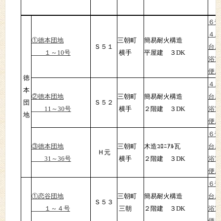
６畳
４.
①徳本団地
三朝町
簡易耐火構造
Ｓ５１
台所
１～10号
横手
平屋建 ３DK
浴室
便所
徳
４.
本
②徳本団地
三朝町
簡易耐火構造
台所
団
Ｓ５２
11～30号
横手
２階建 ３DK
浴室
地
便所
６畳
③徳本団地
三朝町
木造ｺﾛﾆｱﾙ瓦
台所
Ｈ元
31～36号
横手
２階建 ３DK
浴室
便所
６畳
①恋谷団地
三朝町
簡易耐火構造
台所
Ｓ５３
１～４号
三朝
２階建 ３DK
浴室
便所