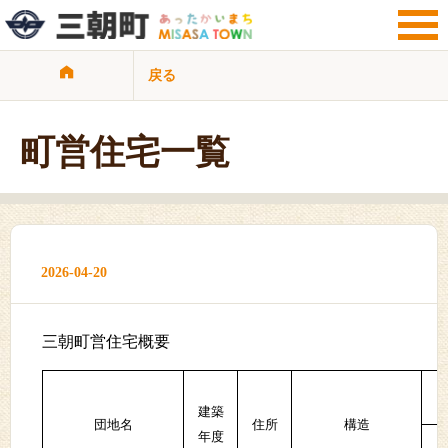
戻る
サイト検索
暮らし・手続き
観光・文化・地域
町営住宅一覧
子育て・教育
健康・福祉・介護
ビジネス・事業者
行政情報
サイトマップ
リンク集
2026-04-20
プライバシーポリシー
三朝町営住宅概要
建築
団地名
住所
構造
年度