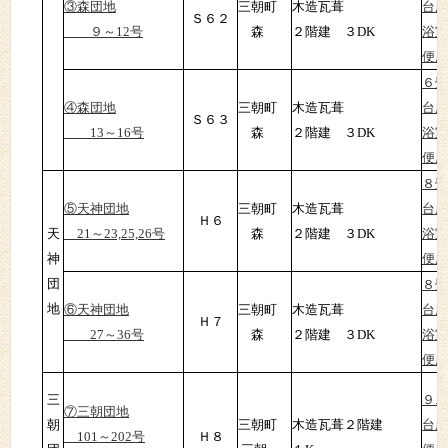
③森団地
三朝町
木造瓦葺
台所
Ｓ６２
９～12号
森
２階建 ３DK
浴室
便所
６畳
④森団地
三朝町
木造瓦葺
台所
Ｓ６３
13～16号
森
２階建 ３DK
浴室
便所
８畳
⑤天神団地
三朝町
木造瓦葺
台所
Ｈ６
天
21～23,25,26号
森
２階建 ３DK
浴室
神
便所
団
８畳
地
⑥天神団地
三朝町
木造瓦葺
台所
Ｈ７
27～36号
森
２階建 ３DK
浴室
便所
三
９.
⑦三朝団地
朝
三朝町
木造瓦葺
２階建
台所
101～202号
Ｈ８