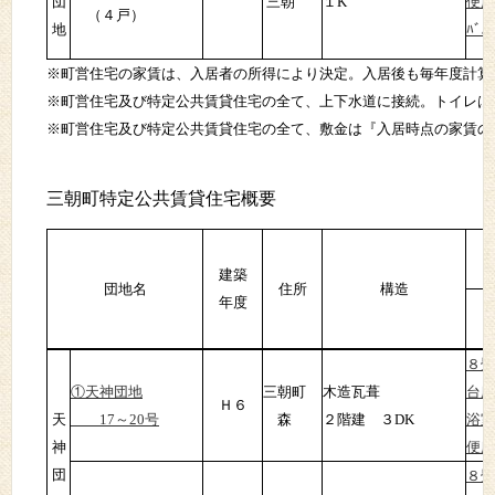
団
三朝
１K
便所
（４戸）
地
ﾊﾞﾙ
※町営住宅の家賃は、入居者の所得により決定。入居後も毎年度計算
※町営住宅及び特定公共賃貸住宅の全て、上下水道に接続。トイレは
※町営住宅及び特定公共賃貸住宅の全て、敷金は『入居時点の家賃の
三朝町特定公共賃貸住宅概要
建築
団地名
住所
構造
年度
８畳
①天神団地
三朝町
木造瓦葺
台所
Ｈ６
天
17～20号
森
２階建 ３DK
浴室
神
便所
団
８畳