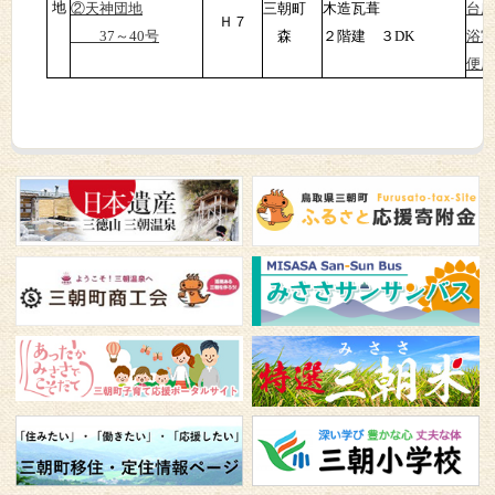
地
②天神団地
三朝町
木造瓦葺
台所
Ｈ７
37～40号
森
２階建 ３DK
浴室
便所