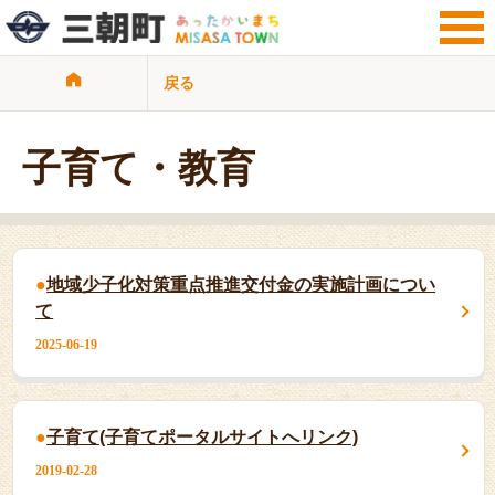
戻る
サイト検索
暮らし・手続き
観光・文化・地域
子育て・教育
子育て・教育
健康・福祉・介護
ビジネス・事業者
行政情報
地域少子化対策重点推進交付金の実施計画につい
サイトマップ
リンク集
て
プライバシーポリシー
2025-06-19
子育て(子育てポータルサイトへリンク)
2019-02-28