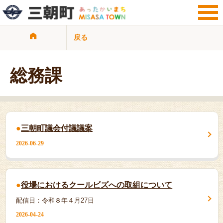
戻る
サイト検索
暮らし・手続き
観光・文化・地域
総務課
子育て・教育
健康・福祉・介護
ビジネス・事業者
行政情報
三朝町議会付議議案
サイトマップ
リンク集
2026-06-29
プライバシーポリシー
役場におけるクールビズへの取組について
配信日：令和８年４月27日
2026-04-24