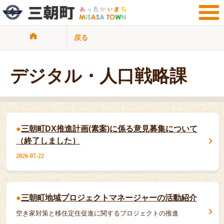
戻る
サイト検索
暮らし・手続き
観光・文化・地域
デジタル・人口戦略課
子育て・教育
健康・福祉・介護
ビジネス・事業者
行政情報
三朝町DX推進計画(素案)に係る意見募集について
サイトマップ
リンク集
（終了しました）
プライバシーポリシー
2026-07-22
三朝町地域プロジェクトマネージャーの活動紹介
空き家対策と移住定住促進に関するプロジェクトの推進