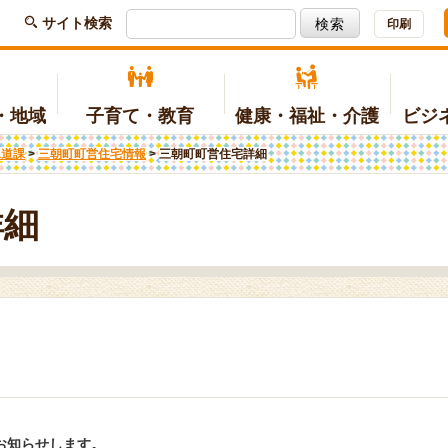
サイト検索
印刷
・地域
子育て・教育
健康・福祉・介護
ビジ
水道課
>
三朝町町営住宅情報
>
三朝町町営住宅詳細
種請求関係
光情報
育て
療・健診・健康づくり
工
例・規則等
マイナンバー関連
文化
三朝小学校
予防接種
農林
各課のご案内
(子育てポータルサイトへリンク)
(三朝温泉公式サイトへリンク)
(ホームページへリンク)
詳細
地
域活性化
ちづくりの計画
町営住宅
地域協議会
予算・決算
涯学習・スポーツ
護保険
人権・協働
障がい福祉
出
助金・制度
ケーブルテレビ
国際交流
護予防・生活支援
地域福祉
費生活
みささサンサンバス
お知らせします。