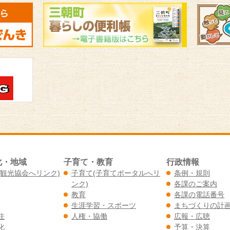
化・地域
子育て・教育
行政情報
(観光協会へリンク)
子育て(子育てポータルへリ
条例・規則
ンク)
各課のご案内
教育
各課の電話番号
生涯学習・スポーツ
まちづくりの計
住
人権・協働
広報・広聴
化
予算・決算