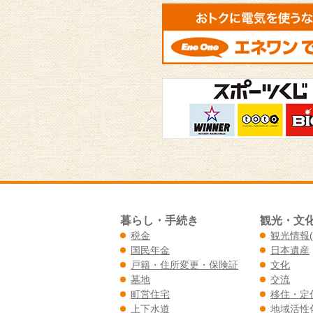
暮らし・手続き
観光・文
税金
観光情報
国民年金
日本遺産
戸籍・住所変更・保険証
文化
墓地
交流
町営住宅
移住・定
上下水道
地域活性