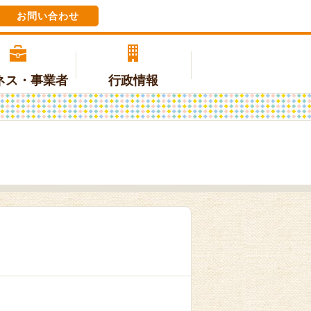
お問い合わせ
ネス・事業者
行政情報
税金
交流
三朝中学校
無料または低額診療事業のご案内
地域おこし協力隊
各課の電話番号
(ホームページへリンク)
上下水道
町の情報
特別医療
環境・ごみ・動植物
国内交流
後期高齢者医療
テレビの受信料（NHK受信料ペー
ジ）