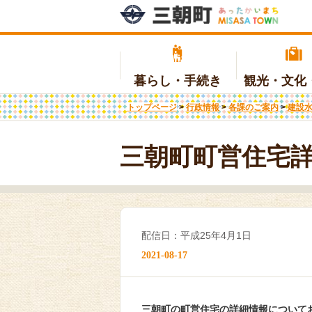
暮らし・手続き
観光・文化
トップページ
>
行政情報
>
各課のご案内
>
建設
補助金・制度
日本遺産
地域少子化対策重点推進交付金の
温泉を活用した健康まちづくり事
入札・契約
広報・広聴
各
観
子
医
商
条
実施計画について
業
三朝町町営住宅
国民年金
移住・定住
ふるさと納税
入札情報
墓
地
ま
(ふるさと納税へリンク)
教育
国民健康保険
生
介
証明
施設情報
届
補
地域包括支援センター
介
配信日：平成25年4月1日
災害支援関連
消
2021-08-17
三朝町の町営住宅の詳細情報について