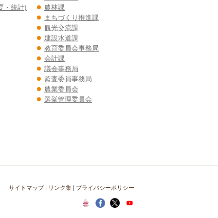
要・統計)
農林課
まちづくり推進課
観光交流課
建設水道課
教育委員会事務局
会計課
議会事務局
監査委員事務局
農業委員会
選挙管理委員会
サイトマップ
|
リンク集
|
プライバシーポリシー