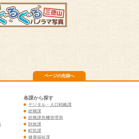
ページの先頭へ
各課から探す
デジタル・人口戦略課
総務課
総務課危機管理局
画
財政課
町民課
健康福祉課