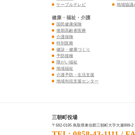
ケーブルテレビ
地域協議
健康・福祉・介護
国民健康保険
後期高齢者医療
介護保険
特別医療
健診・健康づくり
予防接種
障がい福祉
地域福祉
介護予防・生活支援
地域包括支援センター
三朝町役場
〒682-0195 鳥取県東伯郡三朝町大字大瀬999-2
TEL: 0858-43-1111
/
FA