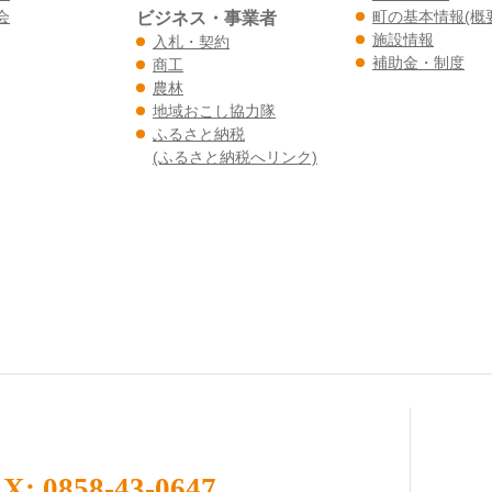
会
ビジネス・事業者
町の基本情報(概
施設情報
入札・契約
補助金・制度
商工
農林
地域おこし協力隊
ふるさと納税
(ふるさと納税へリンク)
X: 0858-43-0647