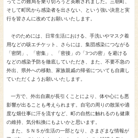
ってこの難局を乗り切ろうと英断されました。三朝町、
そして町民から感染者を出さない、という強い決意と実
行を皆さんに改めてお願いいたします。
そのためには、日常生活における、手洗いやマスク着
用などの咳エチケット、さらには、集団感染につながる
「密閉」、「密集」、「密接」の「
3
つの密」を避ける
などの感染予防を徹底していただき、また、不要不急の
外出、県外への移動、家族親戚の帰省についても自粛し
ていただくようお願いいたします。
一方で、外出自粛が長引くことにより、体や心にも悪
影響が出ることも考えられます。自宅の周りの散策や適
度な畑仕事に汗を流すなど、町の自然に触れるのも健康
の維持、気分転換にもよいかと思います。
また、ＳＮＳが生活の一部となり、さまざまな情報が