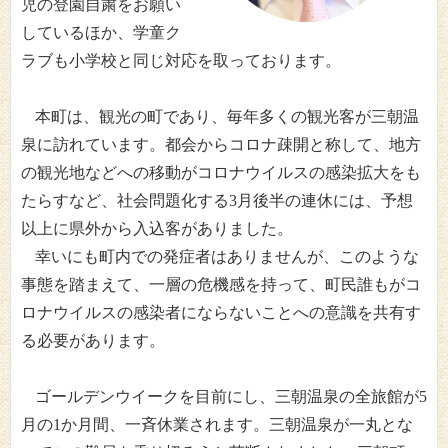
児の登園自粛をお願い
しているほか、学童ク
ラブも小学校と同じ対応を取っております。
本町は、観光の町であり、毎年多くの観光客が三朝温
泉に訪れています。都会からコロナ疎開と称して、地方
の観光地などへの移動がコロナウイルスの感染拡大をも
たらすなど、社会問題化する
3
月後半の連休には、予想
以上に県外から入込客がありました。
幸いにも町内での発症者はありませんが、このような
事態を踏まえて、一層の危機感を持って、町民誰もがコ
ロナウイルスの感染者にならないことへの意識を共有す
る必要があります。
ゴールデンウイークを目前にし、三朝温泉の全旅館が
5
月の
1
か月間、一斉休業されます。三朝温泉が一丸とな