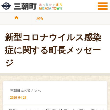
戻る
サイト検索
暮らし・手続き
観光・文化・地域
新型コロナウイルス感染
子育て・教育
健康・福祉・介護
症に関する町長メッセー
ビジネス・事業者
行政情報
ジ
サイトマップ
リンク集
プライバシーポリシー
三朝町民の皆さまへ
2020-04-28