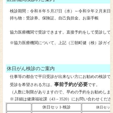
検診期間：令和８年５月27日（水）～令和９年２月末日
持ち物：受診券、保険証、自己負担金、お薬手帳
協力医療機関で受診できます。直接予約をして受診して
※協力医療機関について、上記（三朝町健（検）診ガイド
休日がん検診のご案内
仕事等の都合で平日受診が出来ない方にお勧めの検診で
事前予約が必要
受診を希望される方は、
です。
（人数に制限がありますので、早めの予約をお勧めしま
※ 詳細は健康福祉課（43－3520）にお問い合わせくだ
休日セット検診
休日セッ