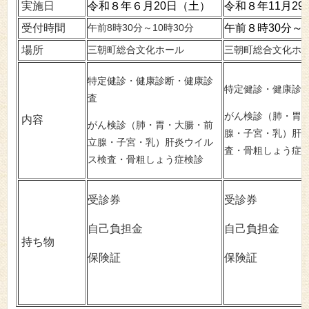
実施日
令和８年６月20日（土）
令和８年11月2
受付時間
午前8時30分～10時30分
午前８時30分～1
場所
三朝町総合文化ホール
三朝町総合文化ホ
特定健診・健康診断・健康診
特定健診・健康診
査
がん検診（肺・胃
内容
がん検診（肺・胃・大腸・前
腺・子宮・乳）肝
立腺・子宮・乳）肝炎ウイル
査・骨粗しょう症
ス検査・骨粗しょう症検診
受診券
受診券
自己負担金
自己負担金
持ち物
保険証
保険証