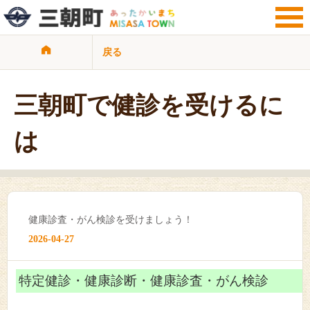
戻る
サイト検索
暮らし・手続き
観光・文化・地域
三朝町で健診を受けるに
子育て・教育
健康・福祉・介護
は
ビジネス・事業者
行政情報
サイトマップ
リンク集
プライバシーポリシー
健康診査・がん検診を受けましょう！
2026-04-27
特定健診・健康診断・健康診査・がん検診