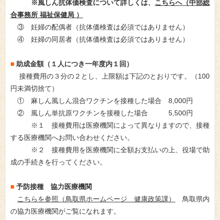
※風しん抗体価検査について詳しくは、
こちらへ（中部総
合事務所 福祉保健局 ）
③ 妊婦の配偶者（抗体価検査は必須ではありません）
④ 妊婦の同居者（抗体価検査は必須ではありません）
助成金額（１人につき一年度内１回）
■
接種費用の３分の２とし、上限額は下記のとおりです。（100
円未満切捨て）
① 麻しん風しん混合ワクチンを接種した場合 8,000円
② 風しん単抗原ワクチンを接種した場合 5,500円
※１ 接種費用は医療機関によって異なりますので、接種
する医療機関へお問い合わせください。
※２ 接種費用を医療機関に全額お支払いの上、役場で助
成の手続きを行ってください。
予防接種 協力医療機関
■
こちらを参照（鳥取県ホームページ 健康政策課）
鳥取県内
の協力医療機関がご覧になれます。