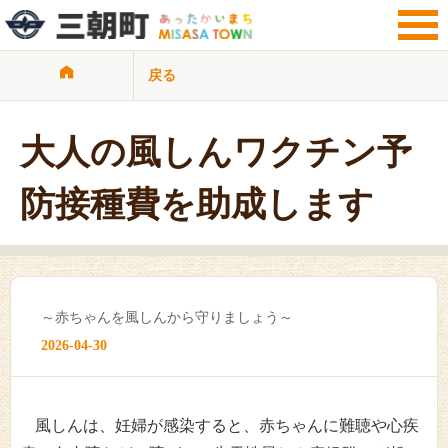
戻る
サイト検索
暮らし・手続き
観光・文化・地域
大人の風しんワクチン予
子育て・教育
健康・福祉・介護
防接種費を助成します
ビジネス・事業者
行政情報
サイトマップ
リンク集
プライバシーポリシー
～赤ちゃんを風しんから守りましょう～
2026-04-30
風しんは、妊婦が感染すると、赤ちゃんに難聴や心疾