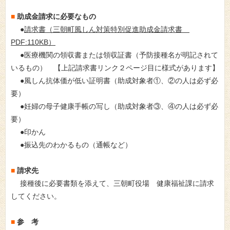
助成金請求に必要なもの
■
●
請求書（三朝町風しん対策特別促進助成金請求書
PDF:110KB）
●医療機関の領収書または領収証書（予防接種名が明記されて
いるもの） 【上記請求書リンク２ページ目に様式があります】
●風しん抗体価が低い証明書（助成対象者①、②の人は必ず必
要）
●妊婦の母子健康手帳の写し（助成対象者③、④の人は必ず必
要）
●印かん
●振込先のわかるもの（通帳など）
請求先
■
接種後に必要書類を添えて、三朝町役場 健康福祉課に請求
してください。
参 考
■