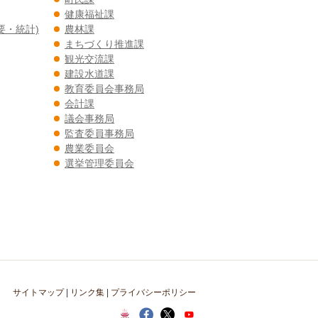
健康福祉課
要・統計)
農林課
まちづくり推進課
観光交流課
建設水道課
教育委員会事務局
会計課
議会事務局
監査委員事務局
農業委員会
選挙管理委員会
サイトマップ
|
リンク集
|
プライバシーポリシー