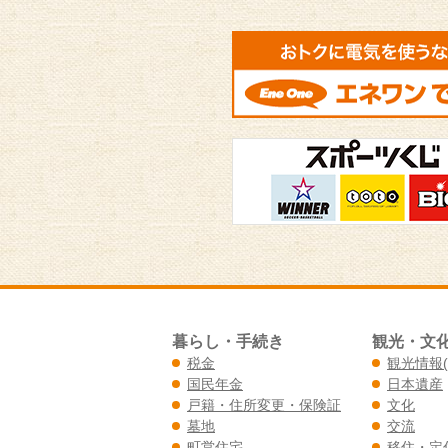
暮らし・手続き
観光・文
税金
観光情報
国民年金
日本遺産
戸籍・住所変更・保険証
文化
墓地
交流
町営住宅
移住・定