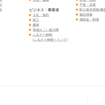
化
予算・決算
会
ビジネス・事業者
町の基本情報(概
施設情報
入札・契約
補助金・制度
商工
農林
地域おこし協力隊
ふるさと納税
(ふるさと納税へリンク)