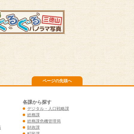
ページの先頭へ
各課から探す
デジタル・人口戦略課
総務課
総務課危機管理局
画
財政課
町民課