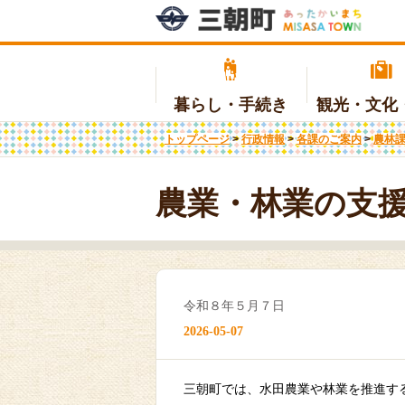
暮らし・手続き
観光・文化
トップページ
>
行政情報
>
各課のご案内
>
農林
補助金・制度
日本遺産
地域少子化対策重点推進交付金の
温泉を活用した健康まちづくり事
入札・契約
広報・広聴
各
観
子
医
商
条
実施計画について
業
農業・林業の支
国民年金
移住・定住
ふるさと納税
入札情報
墓
地
ま
(ふるさと納税へリンク)
教育
国民健康保険
生
介
証明
施設情報
届
補
地域包括支援センター
介
令和８年５月７日
災害支援関連
消
2026-05-07
三朝町では、水田農業や林業を推進す