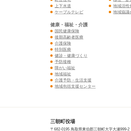
上下水道
地域活性
ケーブルテレビ
地域協議
健康・福祉・介護
国民健康保険
後期高齢者医療
介護保険
特別医療
健診・健康づくり
予防接種
障がい福祉
地域福祉
介護予防・生活支援
地域包括支援センター
三朝町役場
〒682-0195 鳥取県東伯郡三朝町大字大瀬999-2