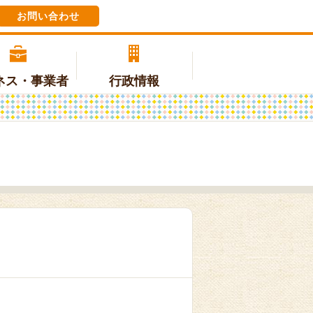
お問い合わせ
ネス・事業者
行政情報
税金
交流
三朝中学校
無料または低額診療事業のご案内
地域おこし協力隊
各課の電話番号
(ホームページへリンク)
上下水道
町の情報
特別医療
環境・ごみ・動植物
国内交流
後期高齢者医療
テレビの受信料（NHK受信料ペー
ジ）