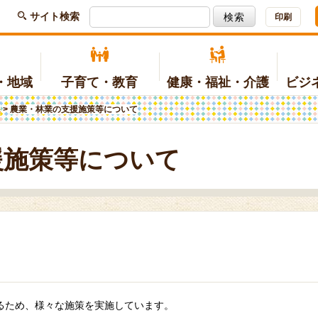
サイト検索
印刷
・地域
子育て・教育
健康・福祉・介護
ビジ
課
>
農業・林業の支援施策等について
種請求関係
光情報
育て
療・健診・健康づくり
工
例・規則等
マイナンバー関連
文化
三朝小学校
予防接種
農林
各課のご案内
(子育てポータルサイトへリンク)
(三朝温泉公式サイトへリンク)
(ホームページへリンク)
援施策等について
地
域活性化
ちづくりの計画
町営住宅
地域協議会
予算・決算
涯学習・スポーツ
護保険
人権・協働
障がい福祉
出
助金・制度
ケーブルテレビ
国際交流
護予防・生活支援
地域福祉
費生活
みささサンサンバス
るため、様々な施策を実施しています。