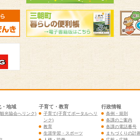
化・地域
子育て・教育
行政情報
(観光協会へリンク)
子育て(子育てポータルへリ
条例・規則
ンク)
各課のご案内
教育
各課の電話番号
生涯学習・スポーツ
まちづくりの計
住
人権・協働
広報・広聴