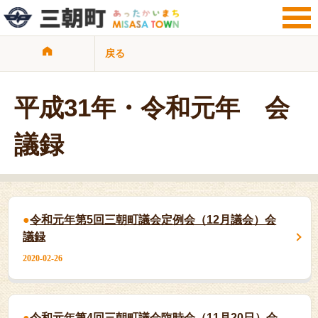
戻る
サイト検索
暮らし・手続き
観光・文化・地域
平成31年・令和元年 会
子育て・教育
健康・福祉・介護
議録
ビジネス・事業者
行政情報
サイトマップ
リンク集
プライバシーポリシー
令和元年第5回三朝町議会定例会（12月議会）会
議録
2020-02-26
令和元年第4回三朝町議会臨時会（11月20日）会