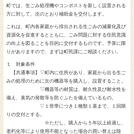
町では、生ごみ処理機やコンポストを新しく設置される
方に対して、次のとおり補助金を交付します。
これは、町内各家庭から排出される生ごみの減量化及び
資源化を促進するとともに、ごみ問題に対する住民意識
の向上を図ることを目的に交付するものです。予算に限
りがありますので、まずは町民課にご相談ください。
１ 対象条件
【共通事項】▽町内に住所があり、家庭から出る生ご
みの処理のために次の機器等を購入し、設置すること。
▽機器等の材質は、耐久性及び耐水性を
備え、臭気の発散等を防ぐふたを備えているもの。
▽１世帯につき１種類１基まで、１回限
りの交付とする。
※ただし、購入から５年以上経過し、
老朽化等により使用不能となった場合の買い替えは除