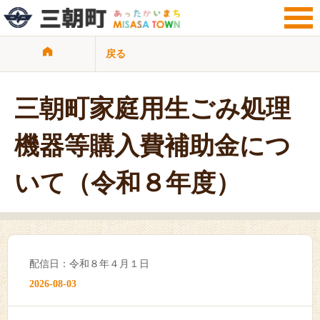
戻る
サイト検索
暮らし・手続き
観光・文化・地域
三朝町家庭用生ごみ処理
子育て・教育
健康・福祉・介護
機器等購入費補助金につ
ビジネス・事業者
行政情報
いて（令和８年度）
サイトマップ
リンク集
プライバシーポリシー
配信日：令和８年４月１日
2026-08-03