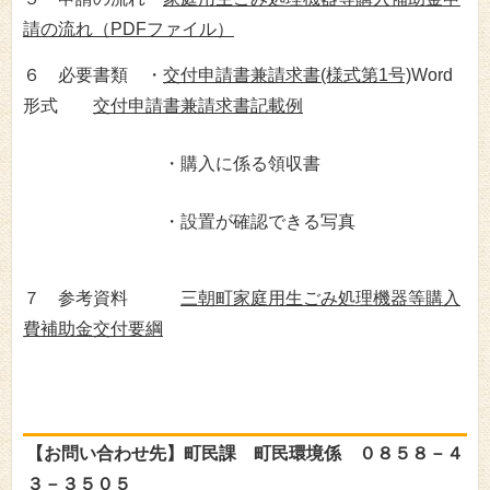
請の流れ（PDFファイル）
６ 必要書類 ・
交付申請書兼請求書(様式第1号)
Word
形式
交付申請書兼請求書記載例
・購入に係る領収書
・設置が確認できる写真
７ 参考資料
三朝町家庭用生ごみ処理機器等購入
費補助金交付要綱
【お問い合わせ先】町民課 町民環境係 ０８５８－４
３－３５０５