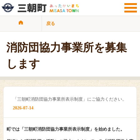
戻る
サイト検索
暮らし・手続き
観光・文化・地域
消防団協力事業所を募集
子育て・教育
健康・福祉・介護
します
ビジネス・事業者
行政情報
サイトマップ
リンク集
プライバシーポリシー
「三朝町消防団協力事業所表示制度」にご協力ください。
2026-07-14
町では「三朝町消防団協力事業所表示制度」を始めました。