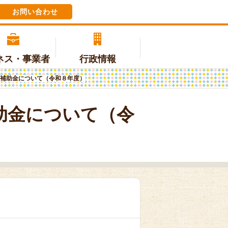
お問い合わせ
ネス・事業者
行政情報
補助金について（令和８年度）
税金
交流
三朝中学校
無料または低額診療事業のご案内
地域おこし協力隊
各課の電話番号
(ホームページへリンク)
助金について（令
上下水道
町の情報
特別医療
環境・ごみ・動植物
国内交流
後期高齢者医療
テレビの受信料（NHK受信料ペー
ジ）