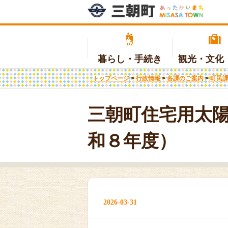
暮らし・手続き
観光・文化
トップページ
>
行政情報
>
各課のご案内
>
町民
補助金・制度
日本遺産
地域少子化対策重点推進交付金の
温泉を活用した健康まちづくり事
入札・契約
広報・広聴
各
観
子
医
商
条
実施計画について
業
三朝町住宅用太
国民年金
移住・定住
ふるさと納税
入札情報
墓
地
ま
(ふるさと納税へリンク)
教育
国民健康保険
生
介
和８年度）
証明
施設情報
届
補
地域包括支援センター
介
災害支援関連
消
2026-03-31