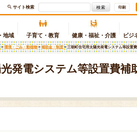
サイト検索
印刷
・地域
子育て・教育
健康・福祉・介護
ビジ
課
>
環境・ごみ・動植物
>
補助金・制度
>
三朝町住宅用太陽光発電システム等設置費
種請求関係
光情報
育て
療・健診・健康づくり
工
例・規則等
マイナンバー関連
文化
三朝小学校
予防接種
農林
各課のご案内
(子育てポータルサイトへリンク)
(三朝温泉公式サイトへリンク)
(ホームページへリンク)
陽光発電システム等設置費補
地
域活性化
ちづくりの計画
町営住宅
地域協議会
予算・決算
涯学習・スポーツ
護保険
人権・協働
障がい福祉
出
助金・制度
ケーブルテレビ
国際交流
護予防・生活支援
地域福祉
費生活
みささサンサンバス