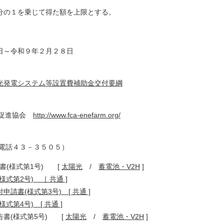
を乗じて得た額を上限とする。
日～令和９年２月２８日
光発電システム等設置費補助金交付要綱
及促進協会
http://www.fca-enefarm.org/
電話４３－３５０５）
請書(様式第1号) [
太陽光
/
蓄電池・V2H
]
様式第2号) ［ 共通 ]
申請書(様式第3号) [ 共通 ]
様式第4号) [ 共通 ]
第5号) [
太陽光
/
蓄電池・V2H
]