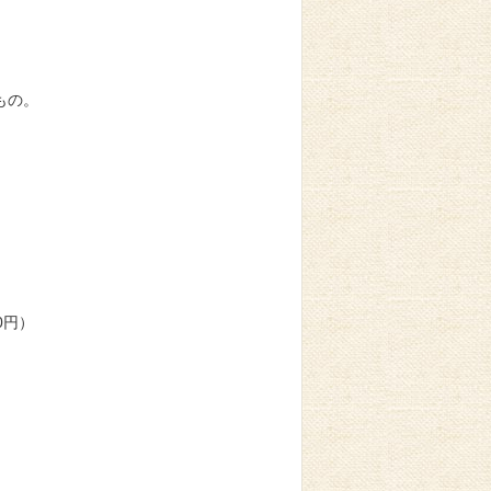
もの。
0円）