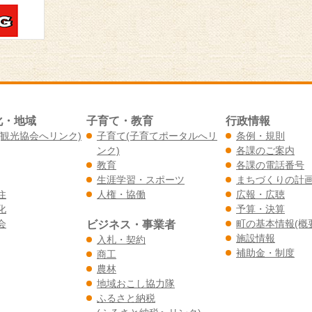
化・地域
子育て・教育
行政情報
(観光協会へリンク)
子育て(子育てポータルへリ
条例・規則
ンク)
各課のご案内
教育
各課の電話番号
生涯学習・スポーツ
まちづくりの計
住
人権・協働
広報・広聴
化
予算・決算
会
ビジネス・事業者
町の基本情報(概
施設情報
入札・契約
補助金・制度
商工
農林
地域おこし協力隊
ふるさと納税