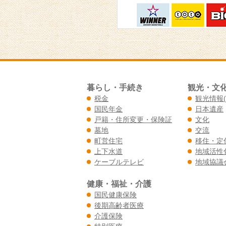
暮らし・手続き
観光・文
税金
観光情報
国民年金
日本遺産
戸籍・住所変更・保険証
文化
墓地
交流
町営住宅
移住・定
上下水道
地域活性
ケーブルテレビ
地域協議
健康・福祉・介護
国民健康保険
後期高齢者医療
介護保険