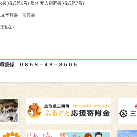
書(様式第6号) 及び 受入額調書(様式第7号)
)収支予算書・決算書
日現在）
円
環境係 ０８５８－４３－３５０５