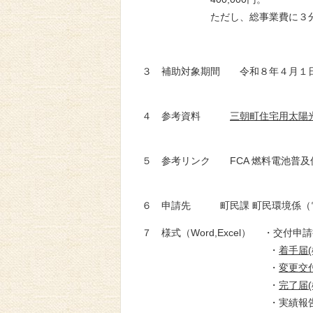
ただし、総事業費に３分の１
３ 補助対象期間 令和８年４月１
４ 参考資料
三朝町住宅用太陽
５ 参考リンク FCA 燃料電池普
６ 申請先 町民課 町民環境係（
７ 様式（Word,Excel） ・交付申
・
着手届(
・
変更交付
・
完了届(
・実績報告書(様式