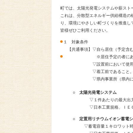
町では、太陽光発電システムや薪スト
これは、分散型エネルギー供給構造の
り、環境にやさしい町づくりを推進し
皆様ぜひご利用ください。
１ 対象条件
【共通事項】▽自ら居住（予定含む
※居住予定の者にあっては、
▽設置前において使用に供さ
▽着工前であること。（すで
▽県内事業所（県内に本店又は
○ 太陽光発電システム
▽１件あたりの最大出力が10
▽日本工業規格、ＩＥＣ等の
○ 定置用リチウムイオン蓄電
▽蓄電容量１キロワット時以上の