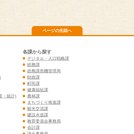
ページの先頭へ
各課から探す
デジタル・人口戦略課
総務課
総務課危機管理局
画
財政課
町民課
健康福祉課
要・統計)
農林課
まちづくり推進課
観光交流課
建設水道課
教育委員会事務局
会計課
議会事務局