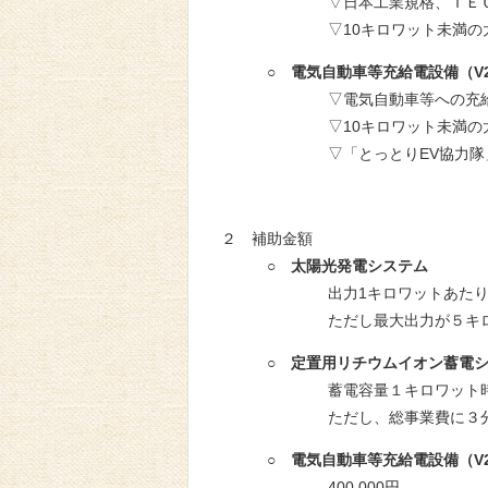
▽日本工業規格、ＩＥＣ等の
▽10キロワット未満の太陽光
○ 電気自動車等充給電設備（V
▽電気自動車等への充給電及び電
▽10キロワット未満の太陽光
▽「とっとりEV協力隊」に
２ 補助金額
○ 太陽光発電システム
出力1キロワットあたり36,
ただし最大出力が５キロワットを超
○ 定置用リチウムイオン蓄電
蓄電容量１キロワット時あ
ただし、総事業費に３分の１
○ 電気自動車等充給電設備（V
400,000円。