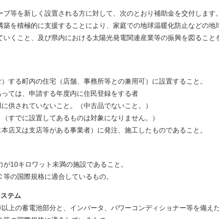
ーブ等を新しく設置される方に対して、次のとおり補助金を交付します
構築を積極的に支援することにより、家庭での地球温暖化防止などの地
ていくこと、及び県内における太陽光発電関連産業等の振興を図ること
）する町内の住宅（店舗、事務所等との兼用可）に設置すること。
申請する年度内に住民登録をする者
れていないこと。（中古品でないこと。）
に設置してあるものは対象になりません。）
支店等がある事業者）に発注、施工したものであること。
キロワット未満の施設であること。
国際規格に適合しているもの。
システム
蓄電池部分と、インバータ、パワーコンディショナー等を備えた一